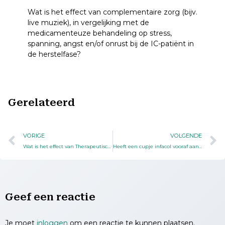
Wat is het effect van complementaire zorg (bijv.
live muziek), in vergelijking met de
medicamenteuze behandeling op stress,
spanning, angst en/of onrust bij de IC-patiënt in
de herstelfase?
Gerelateerd
VORIGE
VOLGENDE
Wat is het effect van Therapeutisch Elastische Kousen, in vergelijking met zwachtelen, op (risico op) trombose, bloeddruk, decubitus bij dwarslaesiepatiënten in de acute fase?
Heeft een cupje infacol vooraf aan de scopie effect op het verminderen van schuimvorming in de maag?
Geef een reactie
Je moet
inloggen
om een reactie te kunnen plaatsen.