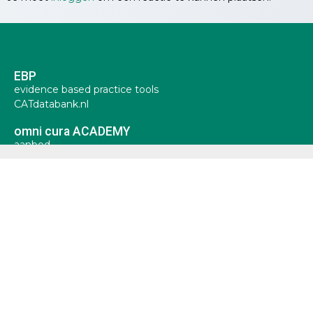
EBP
evidence based practice tools
CATdatabank.nl
omni cura ACADEMY
aanbod
privacy statement
algemene voorwaarden
(c) omni cura ACADEMY. Op alle afbeeldingen, teksten,
videos en interactieve elementen op deze site berust
auteursrecht.
KVK: 61627690
hosting & beheer door Surver