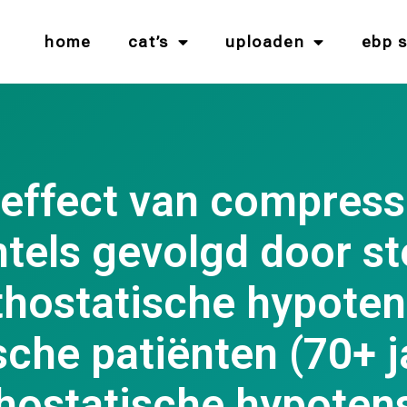
home
cat’s
uploaden
ebp 
 effect van compress
tels gevolgd door s
thostatische hypotens
sche patiënten (70+ 
hostatische hypoten