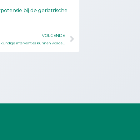
otensie bij de geriatrische
VOLGENDE
Welke verpleegkundige interventies kunnen worden ingezet bij patiënten met hartfalen die dorst ervaren zonder de vochtbeperking te overschrijden binnen de klinische setting?