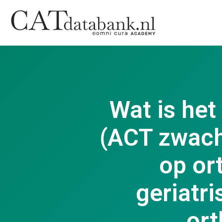
Wat is het
(ACT zwach
op or
geriatri
ort