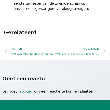
eerste trimester van de zwangerschap op
miskramen bij zwangere verpleegkundigen?
Gerelateerd
VORIGE
VOLGENDE
Wat voor effect hebben consulten middels E-Health via de IPad in vergelijking met face-to-face consulten op de werkrelatie tussen de hulpverlener en de patiënt?
Wat is het effect van een bloeddruk meting bij de bovenste arm in zijligging van de patiënt in vergelijking met rugligging op de betrouwbaarheid van de bloeddrukmeting?
Geef een reactie
Je moet
inloggen
om een reactie te kunnen plaatsen.