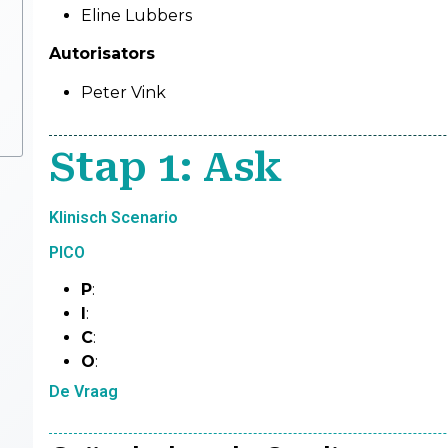
Eline Lubbers
Autorisators
Peter Vink
Stap 1: Ask
Klinisch Scenario
PICO
P
:
I
:
C
:
O
:
De Vraag