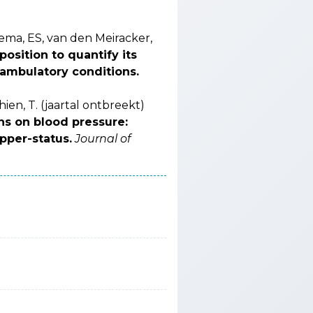
lsema, ES, van den Meiracker,
osition to quantify its
 ambulatory conditions.
hien, T. (jaartal ontbreekt)
ns on blood pressure:
pper-status.
Journal of