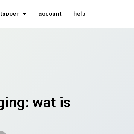
stappen
account
help
ging: wat is