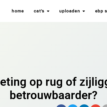
home
cat’s
uploaden
ebp 
ing op rug of zijlig
betrouwbaarder?