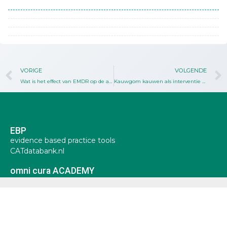
VORIGE
VOLGENDE
Wat is het effect van EMDR op de angstbeleving van volwassen oncologische patiënten met angstgevoelens?
Kauwgom kauwen als interventie tegen een postoperatieve ileus bij darmkanker operaties.
EBP
evidence based practice tools
CATdatabank.nl
omni cura ACADEMY
aanbod
privacy statement
algemene voorwaarden
(c) omni cura ACADEMY. Op alle afbeeldingen, teksten,