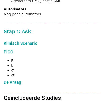
Amsterdam UMC, locatie AMC
Autorisators
Nog geen autorisators.
Stap 1: Ask
Klinisch Scenario
PICO
P
:
I
:
C
:
O
:
De Vraag
Geïncludeerde Studies