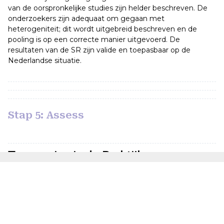
van de oorspronkelijke studies zijn helder beschreven. De
onderzoekers zijn adequaat om gegaan met
heterogeniteit; dit wordt uitgebreid beschreven en de
pooling is op een correcte manier uitgevoerd. De
resultaten van de SR zijn valide en toepasbaar op de
Nederlandse situatie.
Stap 5: Assess
Toepassing in de Praktijk
In het huidige protocol ’foetale bewaking’ van het AMC
Verloscentrum staat beschreven dat bij vrouwen met een
laag risico op foetale asfyxie en/of kans op een complicatie
durante partu geen continue CTG bewaking nodig is.
Intermitterende auscultatie is voldoende. Voor de vrouwen