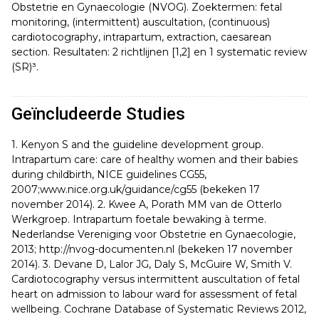
Obstetrie en Gynaecologie (NVOG). Zoektermen: fetal
monitoring, (intermittent) auscultation, (continuous)
cardiotocography, intrapartum, extraction, caesarean
section. Resultaten: 2 richtlijnen [1,2] en 1 systematic review
(SR)³.
Geïncludeerde Studies
1. Kenyon S and the guideline development group.
Intrapartum care: care of healthy women and their babies
during childbirth, NICE guidelines CG55,
2007;www.nice.org.uk/guidance/cg55 (bekeken 17
november 2014). 2. Kwee A, Porath MM van de Otterlo
Werkgroep. Intrapartum foetale bewaking à terme.
Nederlandse Vereniging voor Obstetrie en Gynaecologie,
2013; http://nvog-documenten.nl (bekeken 17 november
2014). 3. Devane D, Lalor JG, Daly S, McGuire W, Smith V.
Cardiotocography versus intermittent auscultation of fetal
heart on admission to labour ward for assessment of fetal
wellbeing. Cochrane Database of Systematic Reviews 2012,