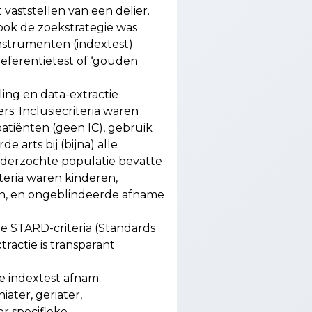
vaststellen van een delier.
ook de zoekstrategie was
nstrumenten (indextest)
referentietest of ‘gouden
ling en data-extractie
. Inclusiecriteria waren
patiënten (geen IC), gebruik
 arts bij (bijna) alle
nderzochte populatie bevatte
iteria waren kinderen,
n, en ongeblindeerde afname
e STARD-criteria (Standards
tractie is transparant
de indextest afnam
iater, geriater,
r specifieke