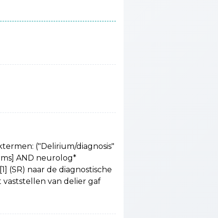
termen: ("Delirium/diagnosis"
erms] AND neurolog*
[1] (SR) naar de diagnostische
vaststellen van delier gaf