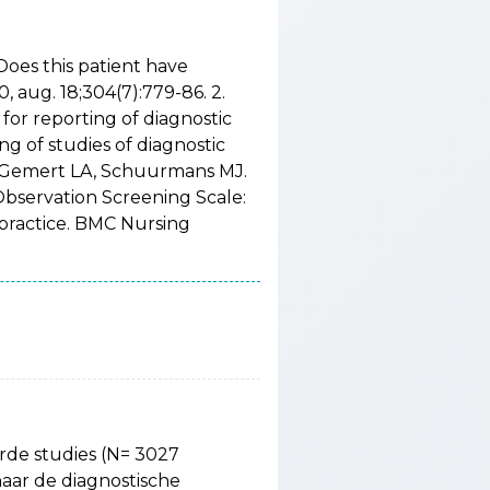
Does this patient have
 aug. 18;304(7):779-86. 2.
for reporting of diagnostic
g of studies of diagnostic
an Gemert LA, Schuurmans MJ.
bservation Screening Scale:
l practice. BMC Nursing
erde studies (N= 3027
aar de diagnostische