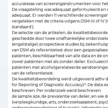
accuratesse van screeningsinstrumenten voor het 
De vraagstelling was adequaat geformuleerd en 
adequaat. Er werden 11 verschillende screeningsi
vergeleken met de criteria volgens DSM-III of IV (
standaard’).
De selectie van de artikelen, de kwaliteitsbeoorde
geschiedde door twee onafhankelijke onderzoekers
(engelstalige) prospectieve studies bij ziekenhuis
van DSM als referentietest door een gespecialiseerde
patiënten, beschikbaarheid van alle data en de o
zowel patiënten met als zonder delier. Exclusiecr
patiënten met alcoholgerelateerde aandoeninge
van de referentietest.
De kwaliteitsbeoordeling werd uitgevoerd adhv d
for Reporting of Diagnostic Accuracy)². De data-ex
beschreven. Per onderzoek werd beschreven:
de sample size, de prevalentie van delier, en wie 
(verpleegkundige, arts, onderzoeksassistent, psych
onderzoekspsycholoog of huisarts). Informatie ove