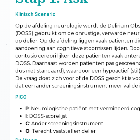
Klinisch Scenario
Op de afdeling neurologie wordt de Delirium Obs
(DOSS) gebruikt om de onrustige, verwarde neuro
op delier. Op de afdeling liggen vaak patiënten d
aandoening aan cognitieve stoornissen lijden. Door 
contusio cerebri lijken deze patiënten vaak onter
DOSS. Daarnaast worden patiënten pas gescreend 
dus niet standaard), waardoor een hypoactief (stil
De vraag doet zich voor of de DOSS geschikt is vo
dat een ander screeningsinstrument meer valide i
PICO
P
: Neurologische patiënt met verminderd cog
I
: DOSS-scorelijst
C
: Ander screeningsinstrument
O
: Terecht vaststellen delier