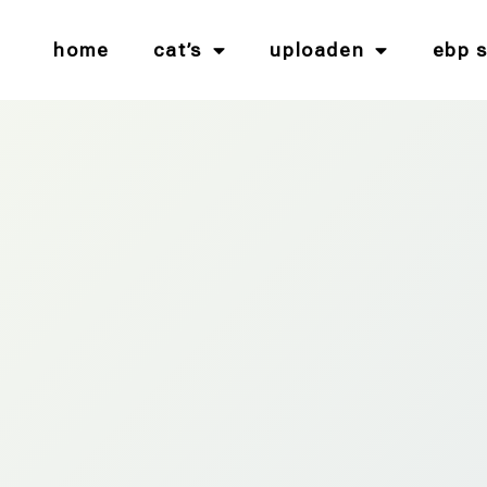
home
cat’s
uploaden
ebp 