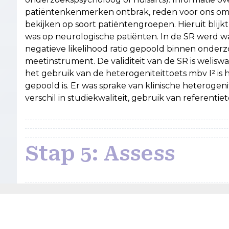
patiëntenkenmerken ontbrak, reden voor ons om 
bekijken op soort patiëntengroepen. Hieruit blijk
was op neurologische patiënten. In de SR werd wa
negatieve likelihood ratio gepoold binnen onder
meetinstrument. De validiteit van de SR is welis
het gebruik van de heterogeniteittoets mbv I² is h
gepoold is. Er was sprake van klinische heterogen
verschil in studiekwaliteit, gebruik van referentie
Stap 5: Assess
Toepassing in de Praktijk
Vanwege de huidige herziening van de landelijke r