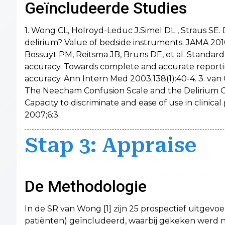
Geïncludeerde Studies
1. Wong CL, Holroyd-Leduc J.Simel DL , Straus SE. 
delirium? Value of bedside instruments. JAMA 2010,
Bossuyt PM, Reitsma JB, Bruns DE, et al. Standard 
accuracy. Towards complete and accurate reportin
accuracy. Ann Intern Med 2003;138(1):40-4. 3. v
The Neecham Confusion Scale and the Delirium O
Capacity to discriminate and ease of use in clinica
2007;6:3.
Stap 3: Appraise
De Methodologie
In de SR van Wong [1] zijn 25 prospectief uitgevo
patiënten) geïncludeerd, waarbij gekeken werd n