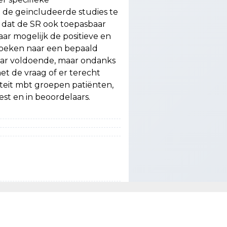
de geïncludeerde studies te
t dat de SR ook toepasbaar
ar mogelijk de positieve en
zoeken naar een bepaald
waar voldoende, maar ondanks
et de vraag of er terecht
iteit mbt groepen patiënten,
test en in beoordelaars.
ichtlijn delier van het CBO,