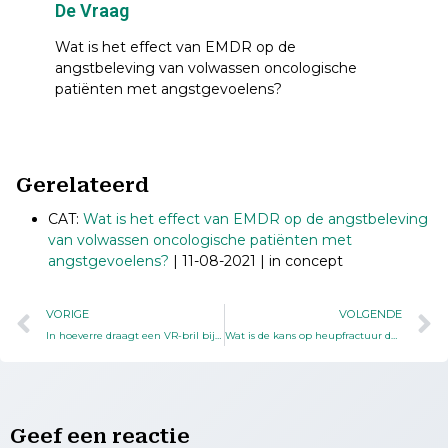
De Vraag
Wat is het effect van EMDR op de
angstbeleving van volwassen oncologische
patiënten met angstgevoelens?
Gerelateerd
CAT:
Wat is het effect van EMDR op de angstbeleving
van volwassen oncologische patiënten met
angstgevoelens?
| 11-08-2021 | in concept
VORIGE
VOLGENDE
In hoeverre draagt een VR-bril bij aan de reductie van pijn bij volwassen patiënten waarbij een (in potentie) pijnlijke verpleegtechnische/medische handeling wordt uitgevoerd?
Wat is de kans op heupfractuur door vallen bij het dragen van heupbeschermers bij kwetsbare ouderen in het ziekenhuis?
Geef een reactie