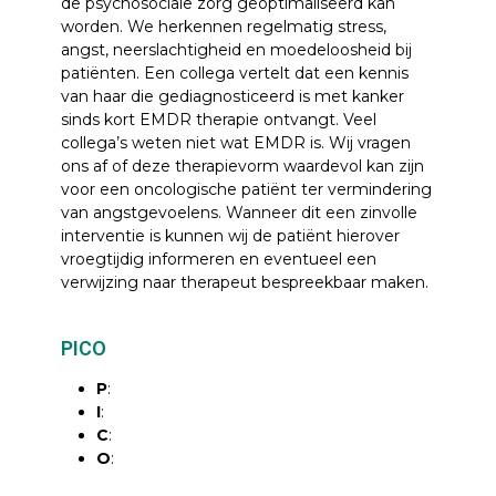
de psychosociale zorg geoptimaliseerd kan
worden. We herkennen regelmatig stress,
angst, neerslachtigheid en moedeloosheid bij
patiënten. Een collega vertelt dat een kennis
van haar die gediagnosticeerd is met kanker
sinds kort EMDR therapie ontvangt. Veel
collega’s weten niet wat EMDR is. Wij vragen
ons af of deze therapievorm waardevol kan zijn
voor een oncologische patiënt ter vermindering
van angstgevoelens. Wanneer dit een zinvolle
interventie is kunnen wij de patiënt hierover
vroegtijdig informeren en eventueel een
verwijzing naar therapeut bespreekbaar maken.
PICO
P
:
I
:
C
:
O
: