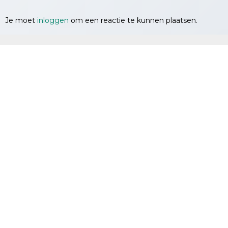
Je moet
inloggen
om een reactie te kunnen plaatsen.
EBP
evidence based practice tools
CATdatabank.nl
omni cura ACADEMY
aanbod
privacy statement
algemene voorwaarden
(c) omni cura ACADEMY. Op alle afbeeldingen, teksten,
videos en interactieve elementen op deze site berust
auteursrecht.
KVK: 61627690
hosting & beheer door Surver